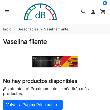
0
menu
search

shopping_cart
Inicio
Desechables
Vaselina filante
Vaselina filante
No hay productos disponibles
¡Estate atento! Próximamente se añadirán más
productos.

Volver a Página Principal