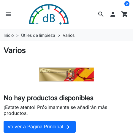
0
menu
search

shopping_cart
Inicio
Útiles de limpieza
Varios
Varios
No hay productos disponibles
¡Estate atento! Próximamente se añadirán más
productos.

Volver a Página Principal